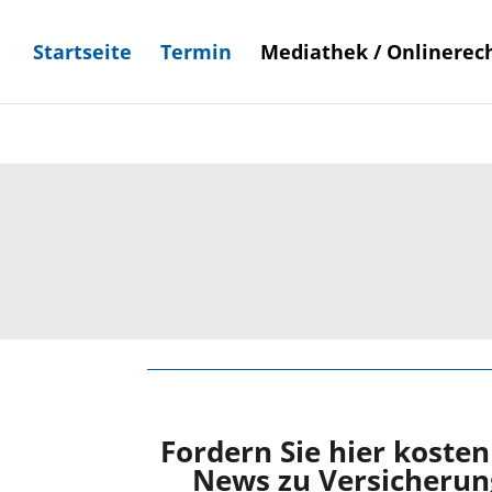
ProvenExpert.com entsperren
ProvenExpert.com immer entsperren
Startseite
Termin
Mediathek / Onlinerec
Mehr Informationen
Fordern Sie hier koste
News zu Versicherun