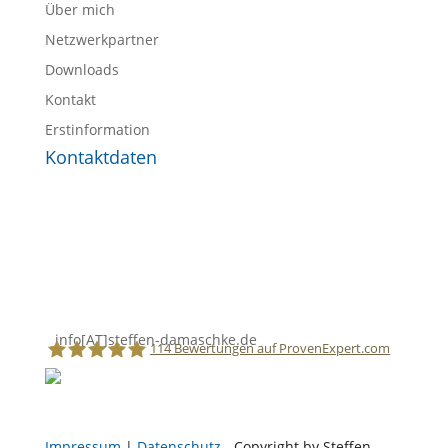
Über mich
Netzwerkpartner
Downloads
Kontakt
Erstinformation
Kontaktdaten
Finanzanlage- und Versicherungsmakler
Steffen Damaschke
Am Langberg 116 b
21033 Hamburg
040 – 74 20 20 20
info[AT]steffen-damaschke.de
114
Bewertungen auf ProvenExpert.com
Finanzanlage- und Versicherungsmakler
Impressum
|
Datenschutz
- Copyright by Steffen