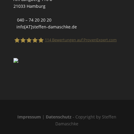
21033 Hamburg
040 – 74 20 20 20
info[AT]steffen-damaschke.de
114
Bewertungen auf ProvenExpert.com
Finanzanlage- und Versicherungsmakler
Steffen Damaschke
Impressum
|
Datenschutz
- Copyright by Steffen
Damaschke