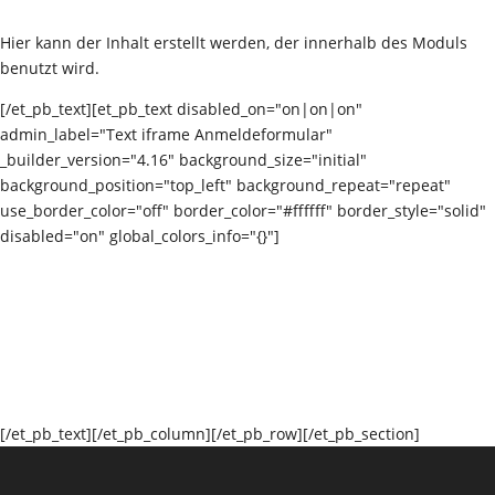
Hier kann der Inhalt erstellt werden, der innerhalb des Moduls
benutzt wird.
[/et_pb_text][et_pb_text disabled_on="on|on|on"
admin_label="Text iframe Anmeldeformular"
_builder_version="4.16" background_size="initial"
background_position="top_left" background_repeat="repeat"
use_border_color="off" border_color="#ffffff" border_style="solid"
disabled="on" global_colors_info="{}"]
[/et_pb_text][/et_pb_column][/et_pb_row][/et_pb_section]